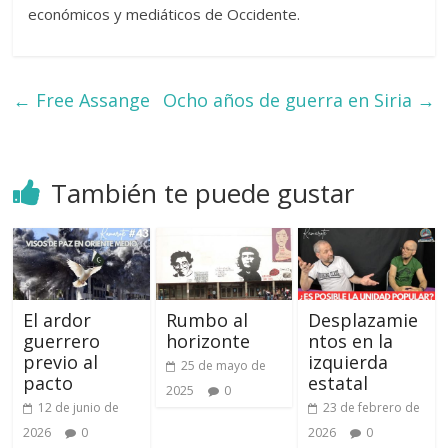
económicos y mediáticos de Occidente.
←
Free Assange
Ocho años de guerra en Siria
→
También te puede gustar
El ardor
Rumbo al
Desplazamie
guerrero
horizonte
ntos en la
previo al
izquierda
25 de mayo de
pacto
estatal
2025
0
12 de junio de
23 de febrero de
2026
0
2026
0