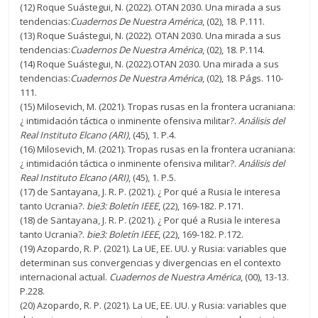
(12) Roque Suástegui, N. (2022). OTAN 2030. Una mirada a sus
tendencias:
Cuadernos De Nuestra América
, (02), 18. P.111.
(13) Roque Suástegui, N. (2022). OTAN 2030. Una mirada a sus
tendencias:
Cuadernos De Nuestra América
, (02), 18. P.114.
(14) Roque Suástegui, N. (2022).OTAN 2030. Una mirada a sus
tendencias:
Cuadernos De Nuestra América
, (02), 18. Págs. 110-
111.
(15) Milosevich, M. (2021). Tropas rusas en la frontera ucraniana:
¿ intimidación táctica o inminente ofensiva militar?.
Análisis del
Real Instituto Elcano (ARI)
, (45), 1. P.4.
(16) Milosevich, M. (2021). Tropas rusas en la frontera ucraniana:
¿ intimidación táctica o inminente ofensiva militar?.
Análisis del
Real Instituto Elcano (ARI)
, (45), 1. P.5.
(17) de Santayana, J. R. P. (2021). ¿ Por qué a Rusia le interesa
tanto Ucrania?.
bie3: Boletín IEEE
, (22), 169-182. P.171.
(18) de Santayana, J. R. P. (2021). ¿ Por qué a Rusia le interesa
tanto Ucrania?.
bie3: Boletín IEEE
, (22), 169-182. P.172.
(19) Azopardo, R. P. (2021). La UE, EE. UU. y Rusia: variables que
determinan sus convergencias y divergencias en el contexto
internacional actual.
Cuadernos de Nuestra América
, (00), 13-13.
P.228.
(20) Azopardo, R. P. (2021). La UE, EE. UU. y Rusia: variables que