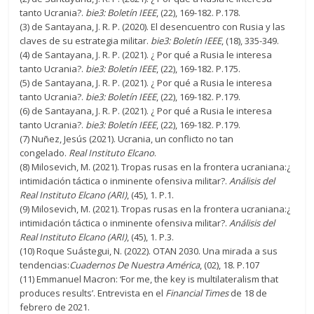
tanto Ucrania?.
bie3: Boletín IEEE
, (22), 169-182. P.178.
(3) de Santayana, J. R. P. (2020). El desencuentro con Rusia y las
claves de su estrategia militar.
bie3: Boletín IEEE
, (18), 335-349.
(4) de Santayana, J. R. P. (2021). ¿ Por qué a Rusia le interesa
tanto Ucrania?.
bie3: Boletín IEEE
, (22), 169-182. P.175.
(5) de Santayana, J. R. P. (2021). ¿ Por qué a Rusia le interesa
tanto Ucrania?.
bie3: Boletín IEEE
, (22), 169-182. P.179.
(6) de Santayana, J. R. P. (2021). ¿ Por qué a Rusia le interesa
tanto Ucrania?.
bie3: Boletín IEEE
, (22), 169-182. P.179.
(7) Nuñez, Jesús (2021). Ucrania, un conflicto no tan
congelado.
Real Instituto Elcano
.
(8) Milosevich, M. (2021). Tropas rusas en la frontera ucraniana:¿
intimidación táctica o inminente ofensiva militar?.
Análisis del
Real Instituto Elcano (ARI)
, (45), 1. P.1.
(9) Milosevich, M. (2021). Tropas rusas en la frontera ucraniana:¿
intimidación táctica o inminente ofensiva militar?.
Análisis del
Real Instituto Elcano (ARI)
, (45), 1. P.3.
(10) Roque Suástegui, N. (2022). OTAN 2030. Una mirada a sus
tendencias:
Cuadernos De Nuestra América
, (02), 18. P.107
(11) Emmanuel Macron: ‘For me, the key is multilateralism that
produces results’. Entrevista en el
Financial Times
de 18 de
febrero de 2021.