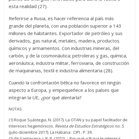
esta realidad (27).
Referirse a Rusia, es hacer referencia al país más
grande del planeta, con una población superior a 143
millones de habitantes. Exportador de petróleo y sus
derivados, gas natural, metales, madera, productos
químicos y armamentos. Con industrias mineras, del
carbón, y de la cosmonáutica; petroleras y gas, química,
aeronáutica, industria militar, ferroviaria, de construcción
de maquinarias, textil e industria alimentaria (28).
Cuando la confrontación bélica no favorece en ningún
aspecto a Europa, y empequeñece a los países que
integran la UE, ¿por qué alentarla?
NOTAS:
(1) Roque Suástegui, N. (2017). La OTAN y su papel facilitador de
intereses hegemónicos.
Revista de Estudios Estratégicos no. 5
.
(julio-diciembre 2017). La Habana : CIPI . P. 39.
(2) de Santayana, J. R. P. (2021). ¿ Por qué a Rusia le interesa