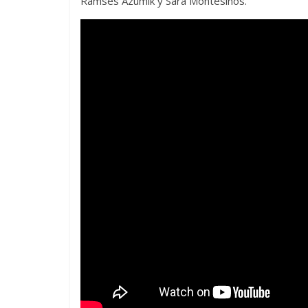
Ramsés Azumik y Sara Montesinos.