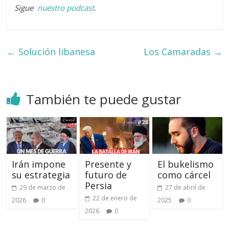
Sigue
nuestro podcast
.
←
Solución libanesa
Los Camaradas
→
También te puede gustar
Irán impone
Presente y
El bukelismo
su estrategia
futuro de
como cárcel
Persia
29 de marzo de
27 de abril de
22 de enero de
2026
0
2025
0
2026
0