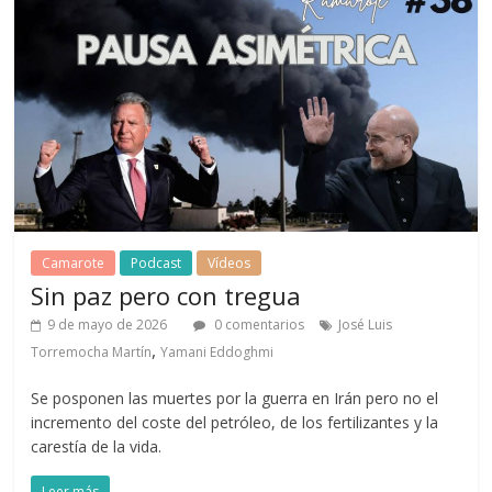
Camarote
Podcast
Vídeos
Sin paz pero con tregua
9 de mayo de 2026
0 comentarios
José Luis
,
Torremocha Martín
Yamani Eddoghmi
Se posponen las muertes por la guerra en Irán pero no el
incremento del coste del petróleo, de los fertilizantes y la
carestía de la vida.
Leer más