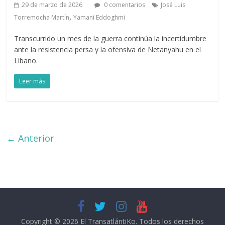
29 de marzo de 2026
0 comentarios
José Luis
,
Torremocha Martín
Yamani Eddoghmi
Transcurrido un mes de la guerra continúa la incertidumbre
ante la resistencia persa y la ofensiva de Netanyahu en el
Líbano.
Leer más
← Anterior
Copyright © 2026
El TransatlántiKo
. Todos los derechos