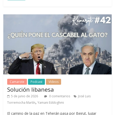
Camarote
Podcast
Vídeos
Solución libanesa
5 de junio de 2026
0 comentarios
José Luis
,
Torremocha Martín
Yamani Eddoghmi
El camino de la paz en Teherán pasa por Beirut, lugar