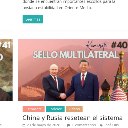
donde se encuentran importantes escollos para la
ansiada estabilidad en Oriente Medio.
Leer más
Camarote
Podcast
Vídeos
China y Rusia resetean el sistema
s
23 de mayo de 2026
0 comentarios
José Luis