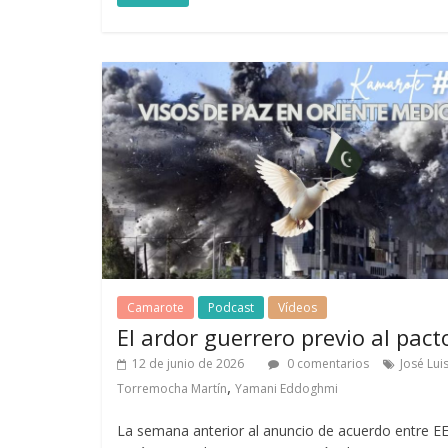
Camarote
Podcast
Vídeos
El ardor guerrero previo al pact
12 de junio de 2026
0 comentarios
José Lui
,
Torremocha Martín
Yamani Eddoghmi
La semana anterior al anuncio de acuerdo entre 