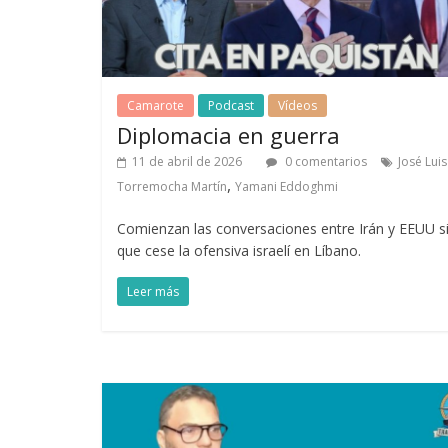
Camarote
Podcast
Vídeos
Diplomacia en guerra
11 de abril de 2026
0 comentarios
José Luis
,
Torremocha Martín
Yamani Eddoghmi
Comienzan las conversaciones entre Irán y EEUU s
que cese la ofensiva israelí en Líbano.
Leer más