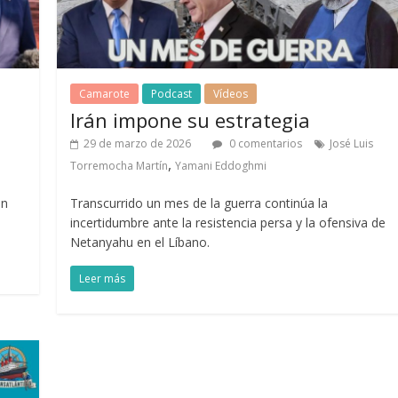
Camarote
Podcast
Vídeos
Irán impone su estrategia
29 de marzo de 2026
0 comentarios
José Luis
,
Torremocha Martín
Yamani Eddoghmi
in
Transcurrido un mes de la guerra continúa la
incertidumbre ante la resistencia persa y la ofensiva de
Netanyahu en el Líbano.
Leer más