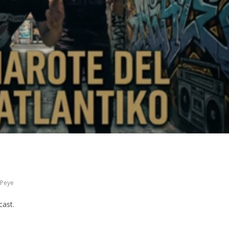
 Peye
cast.