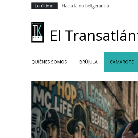
Saltar
Lo último:
Hacia la no beligerancia
al
Rehenes geopolíticos
contenido
Los Camaradas
El ardor guerrero previo al pacto
El Transatlán
Solución libanesa
QUIÉNES SOMOS
BRÚJULA
CAMAROTE