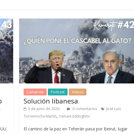
Camarote
Podcast
Vídeos
o
Solución libanesa
s
5 de junio de 2026
0 comentarios
José Luis
,
Torremocha Martín
Yamani Eddoghmi
EEUU
El camino de la paz en Teherán pasa por Beirut, lugar