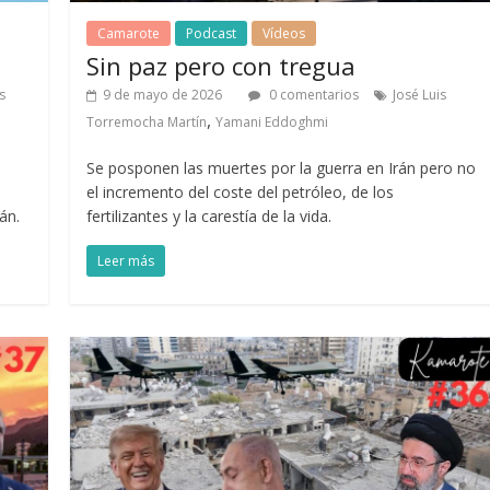
Camarote
Podcast
Vídeos
Sin paz pero con tregua
s
9 de mayo de 2026
0 comentarios
José Luis
,
Torremocha Martín
Yamani Eddoghmi
Se posponen las muertes por la guerra en Irán pero no
el incremento del coste del petróleo, de los
án.
fertilizantes y la carestía de la vida.
Leer más