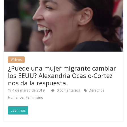
Vídeos
¿Puede una mujer migrante cambiar
los EEUU? Alexandria Ocasio-Cortez
nos da la respuesta.
4 de marzo de 2019
0 comentarios
Derechos
,
Humanos
Feminismo
Leer más