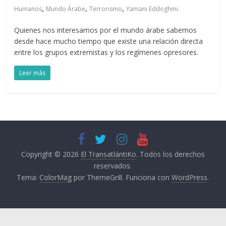
,
,
,
Humanos
Mundo Árabe
Terrorismo
Yamani Eddoghmi
Quienes nos interesamos por el mundo árabe sabemos
desde hace mucho tiempo que existe una relación directa
entre los grupos extremistas y los regímenes opresores.
Leer más
Copyright © 2026
El TransatlántiKo
. Todos los derechos
reservados.
Tema:
ColorMag
por ThemeGrill. Funciona con
WordPress
.