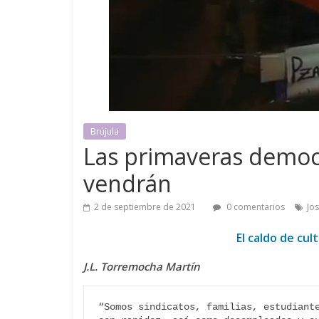
Brújula
Las primaveras democr
vendrán
2 de septiembre de 2021
0 comentarios
Jo
El caldo de cul
J.L. Torremocha Martín
“Somos sindicatos, familias, estudiante