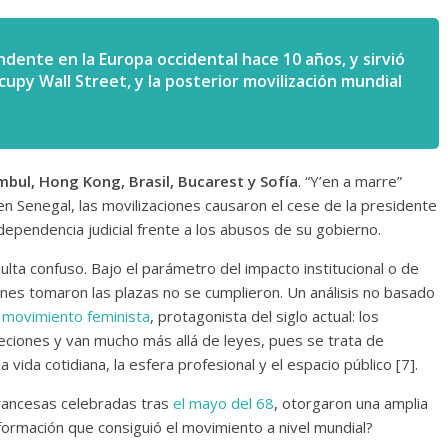
ndente en la Europa occidental hace 10 años, y sirvió
upy Wall Street, y la posterior movilización mundial
mbul, Hong Kong, Brasil, Bucarest y Sofía
. “Y’en a marre”
 en Senegal, las movilizaciones causaron el cese de la presidente
ndependencia judicial frente a los abusos de su gobierno.
lta confuso. Bajo el parámetro del impacto institucional o de
ienes tomaron las plazas no se cumplieron. Un análisis no basado
l
movimiento feminista
, protagonista del siglo actual: los
ciones y van mucho más allá de leyes, pues se trata de
 vida cotidiana, la esfera profesional y el espacio público [7].
francesas celebradas tras
el mayo del 68
, otorgaron una amplia
sformación que consiguió el movimiento a nivel mundial?