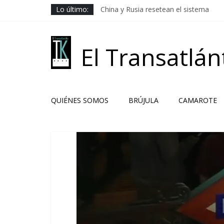
Saltar
Lo último:
China y Rusia resetean el sistema
al
Los Camaradas
contenido
El ardor guerrero previo al pacto
Solución libanesa
El Transatlán
Hacia la no beligerancia
QUIÉNES SOMOS
BRÚJULA
CAMAROTE