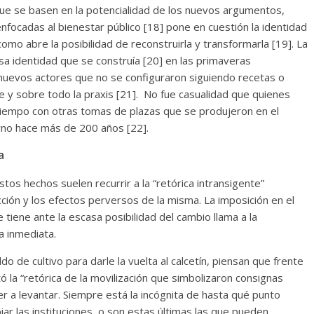
que se basen en la potencialidad de los nuevos argumentos,
nfocadas al bienestar público [18] pone en cuestión la identidad
 como abre la posibilidad de reconstruirla y transformarla [19]. La
esa identidad que se construía [20] en las primaveras
nuevos actores que no se configuraron siguiendo recetas o
te y sobre todo la praxis [21]. No fue casualidad que quienes
tiempo con otras tomas de plazas que se produjeron en el
rno hace más de 200 años [22].
a
tos hechos suelen recurrir a la “retórica intransigente”
 acción y los efectos perversos de la misma. La imposición en el
 tiene ante la escasa posibilidad del cambio llama a la
a inmediata.
o de cultivo para darle la vuelta al calcetín, piensan que frente
ó la “retórica de la movilización que simbolizaron consignas
er a levantar. Siempre está la incógnita de hasta qué punto
ar las instituciones, o son estas últimas las que pueden