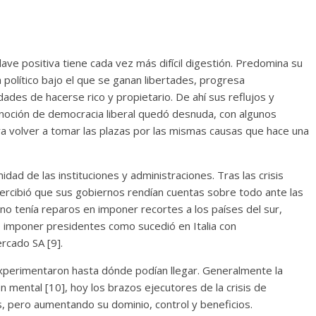
lave positiva tiene cada vez más difícil digestión. Predomina su
olítico bajo el que se ganan libertades, progresa
ades de hacerse rico y propietario. De ahí sus reflujos y
noción de democracia liberal quedó desnuda, con algunos
ra volver a tomar las plazas por las mismas causas que hace una
midad de las instituciones y administraciones. Tras las crisis
a percibió que sus gobiernos rendían cuentas sobre todo ante las
E no tenía reparos en imponer recortes a los países del sur,
o imponer presidentes como sucedió en Italia con
rcado SA [9].
xperimentaron hasta dónde podían llegar. Generalmente la
n mental [10], hoy los brazos ejecutores de la crisis de
s, pero aumentando su dominio, control y beneficios.