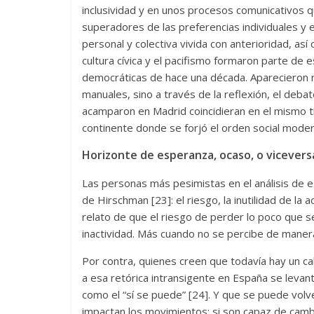
inclusividad y en unos procesos comunicativos 
superadores de las preferencias individuales y e
personal y colectiva vivida con anterioridad, así
cultura cívica y el pacifismo formaron parte de 
democráticas de hace una década. Aparecieron 
manuales, sino a través de la reflexión, el deba
acamparon en Madrid coincidieran en el mismo 
continente donde se forjó el orden social mode
Horizonte de esperanza, ocaso, o vicevers
Las personas más pesimistas en el análisis de es
de Hirschman [23]: el riesgo, la inutilidad de la
relato de que el riesgo de perder lo poco que se
inactividad. Más cuando no se percibe de maner
Por contra, quienes creen que todavía hay un cald
a esa retórica intransigente en España se levant
como el “sí se puede” [24]. Y que se puede volv
impactan los movimientos: si son capaz de cambi