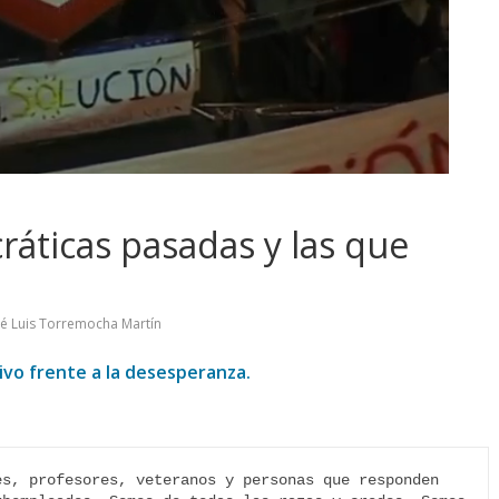
áticas pasadas y las que
sé Luis Torremocha Martín
tivo frente a la desesperanza.
s, profesores, veteranos y personas que responden 