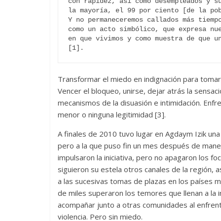
con rapidez, así como desempleados y su
la mayoría, el 99 por ciento [de la pob
Y no permaneceremos callados más tiempo
como un acto simbólico, que expresa nue
en que vivimos y como muestra de que un
[1].
Transformar el miedo en indignación para tomar l
Vencer el bloqueo, unirse, dejar atrás la sensac
mecanismos de la disuasión e intimidación. Enfren
menor o ninguna legitimidad [3].
A finales de 2010 tuvo lugar en Agdaym Izik un
pero a la que puso fin un mes después de maner
impulsaron la iniciativa, pero no apagaron los foc
siguieron su estela otros canales de la región,
a las sucesivas tomas de plazas en los países 
de miles superaron los temores que llenan a la 
acompañar junto a otras comunidades al enfrent
violencia. Pero sin miedo.