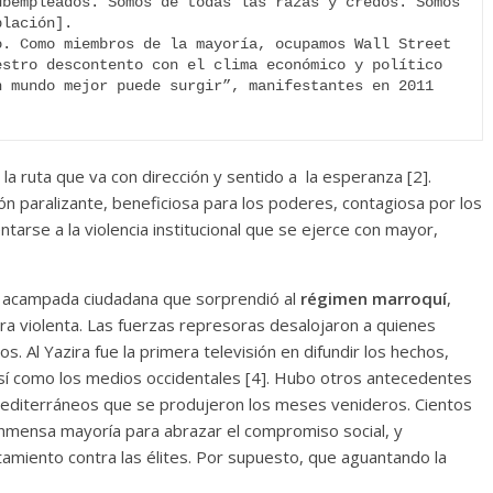
bempleados. Somos de todas las razas y credos. Somos 
lación]. 

. Como miembros de la mayoría, ocupamos Wall Street 
stro descontento con el clima económico y político 
 mundo mejor puede surgir”, manifestantes en 2011 
a ruta que va con dirección y sentido a la esperanza [2].
ión paralizante, beneficiosa para los poderes, contagiosa por los
tarse a la violencia institucional que se ejerce con mayor,
a acampada ciudadana que sorprendió al
régimen marroquí
,
a violenta. Las fuerzas represoras desalojaron a quienes
os. Al Yazira fue la primera televisión en difundir los hechos,
 así como los medios occidentales [4]. Hubo otros antecedentes
mediterráneos que se produjeron los meses venideros. Cientos
inmensa mayoría para abrazar el compromiso social, y
amiento contra las élites. Por supuesto, que aguantando la