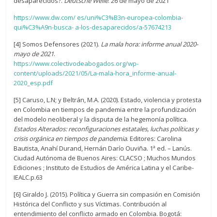
desaparecidos?.
Deutsche Welle
. 26 de mayo de 2021
https://www.dw.com/ es/uni%C3%B3n-europea-colombia-
qui%C3%A9n-busca- a-los-desaparecidos/a-57674213
[4] Somos Defensores (2021).
La mala hora: informe anual 2020-
mayo de 2021
.
https://www.colectivodeabogados.org/wp-
content/uploads/2021/05/La-mala-hora_informe-anual-
2020_esp.pdf
[5] Caruso, L.N; y Beltrán, M.A. (2020). Estado, violencia y protesta
en Colombia en tiempos de pandemia entre la profundización
del modelo neoliberal y la disputa de la hegemonía política.
Estados Alterados: reconfiguraciones estatales, luchas políticas y
crisis orgánica en tiempos de pandemia
. Editores: Carolina
Bautista, Anahí Durand, Hernán Darío Ouviña. 1ª ed. – Lanús.
Ciudad Autónoma de Buenos Aires: CLACSO ; Muchos Mundos
Ediciones ; Instituto de Estudios de América Latina y el Caribe-
IEALC.p.63
[6] Giraldo J. (2015). Política y Guerra sin compasión en Comisión
Histórica del Conflicto y sus Víctimas. Contribución al
entendimiento del conflicto armado en Colombia. Bogotá: