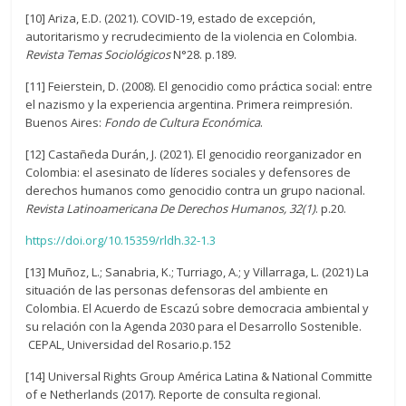
[10] Ariza, E.D. (2021). COVID-19, estado de excepción,
autoritarismo y recrudecimiento de la violencia en Colombia.
Revista Temas Sociológicos
N°28. p.189.
[11] Feierstein, D. (2008). El genocidio como práctica social: entre
el nazismo y la experiencia argentina. Primera reimpresión.
Buenos Aires:
Fondo de Cultura Económica
.
[12] Castañeda Durán, J. (2021). El genocidio reorganizador en
Colombia: el asesinato de líderes sociales y defensores de
derechos humanos como genocidio contra un grupo nacional.
Revista Latinoamericana De Derechos Humanos, 32(1)
. p.20.
https://doi.org/10.15359/rldh.32-1.3
[13] Muñoz, L.; Sanabria, K.; Turriago, A.; y Villarraga, L. (2021) La
situación de las personas defensoras del ambiente en
Colombia. El Acuerdo de Escazú sobre democracia ambiental y
su relación con la Agenda 2030 para el Desarrollo Sostenible.
CEPAL, Universidad del Rosario.p.152
[14] Universal Rights Group América Latina & National Committe
of e Netherlands (2017). Reporte de consulta regional.