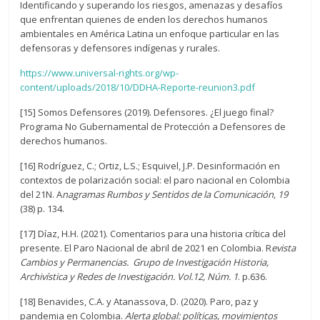
Identificando y superando los riesgos, amenazas y desafíos
que enfrentan quienes de enden los derechos humanos
ambientales en América Latina un enfoque particular en las
defensoras y defensores indígenas y rurales.
https://www.universal-rights.org/wp-
content/uploads/2018/10/DDHA-Reporte-reunion3.pdf
[15] Somos Defensores (2019). Defensores. ¿El juego final?
Programa No Gubernamental de Protección a Defensores de
derechos humanos.
[16] Rodríguez, C.; Ortiz, L.S.; Esquivel, J.P. Desinformación en
contextos de polarización social: el paro nacional en Colombia
del 21N. A
nagramas Rumbos y Sentidos de la Comunicación, 19
(38) p. 134.
[17] Díaz, H.H. (2021). Comentarios para una historia crítica del
presente. El Paro Nacional de abril de 2021 en Colombia. R
evista
Cambios y Permanencias. Grupo de Investigación Historia,
Archivística y Redes de Investigación. Vol.12, Núm. 1
. p.636.
[18] Benavides, C.A. y Atanassova, D. (2020). Paro, paz y
pandemia en Colombia.
Alerta global: políticas, movimientos