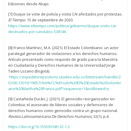
Ediciones desde Abajo.
[7] Duque se viste de policía y visita CAI afectados por protestas.
El Tiempo
. 15 de septiembre de 2020.
https://www.eltiempo.com/politica/gobierno/duque-visito-cai-
destruidos-por-vandalos-538146
[8] Franco Martínez, M.A. (2021). El Estado Colombiano: un actor
paralegal generador de violaciones a los derechos humanos.
Artículo presentado como requisito de grado para la Maestría
en Ciudadanía y Derechos Humanos de la Universidad Jorge
Tadeo Lozano (Bogotá).
https://expeditiorepositorio.utadeo.edu.co/bitstream/handle/2
0.500.12010/19657/Arti%CC%81culo%20El%20Estado%20colombi
ano%20Martha%20Franco.pdf?sequence=1&isAllowed=y
[9] Castañeda Durán, J. (2021). El genocidio reorganizador en
Colombia: el asesinato de líderes sociales y defensores de
derechos humanos como genocidio contra un grupo nacional.
Revista Latinoamericana De Derechos Humanos
, 32(1). p.4.
https://doi.org/10.15359/rldh.32-1.3