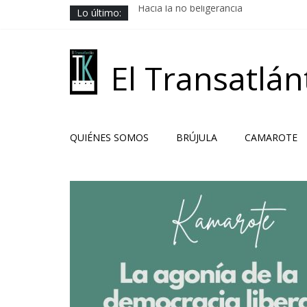
Saltar
Lo último:
Hacia la no beligerancia
al
Rehenes geopolíticos
contenido
Los Camaradas
El ardor guerrero previo al pacto
El Transatlán
Solución libanesa
QUIÉNES SOMOS
BRÚJULA
CAMAROTE