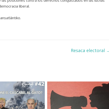
e las posiciones contra los derechos conquistados en las luchas
emocracia liberal.
ansatlántiko.
Resaca electoral