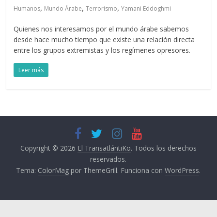
,
,
,
Humanos
Mundo Árabe
Terrorismo
Yamani Eddoghmi
Quienes nos interesamos por el mundo árabe sabemos
desde hace mucho tiempo que existe una relación directa
entre los grupos extremistas y los regímenes opresores.
Leer más
Copyright © 2026
El TransatlántiKo
. Todos los derechos
reservados.
Tema:
ColorMag
por ThemeGrill. Funciona con
WordPress
.