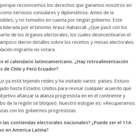
 porque reconocemos los derechos que ganamos nosotros en
sí como servicios consulares y diplomáticos. Antes de la
isibles, y no tomados en cuenta por ningún gobierno. Este
a liderada por el binomio Arauz-Rabascall. ¿Que pasó con los
arte de los órganos electorales, los cuales desincentivaron el
ampoco dieron detalles sobre los recintos y mesas electorales.
lación migrante no votara.
 en el calendario latinoamericano. ¿Hay retroalimentación
s de Chile y Perú Ecuador?
auz ya está tejiendo redes y ha visitado varios países. Estuvo
ajado hasta Estados Unidos para revisar cualquier acuerdo que
jetivo afianzar la alianza progresista en en el continente y
bo de la región se bloqueó. Nuestro eslogan es: «Recuperamos
ianzas con los gobiernos progresistas.
 las contiendas electorales nacionales? ¿Puede ser el 11A
mo en America Latina?