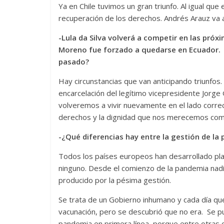
Ya en Chile tuvimos un gran triunfo. Al igual que
recuperación de los derechos. Andrés Arauz va a 
-Lula da Silva volverá a competir en las próx
Moreno fue forzado a quedarse en Ecuador.
pasado?
Hay circunstancias que van anticipando triunfos.
encarcelación del legítimo vicepresidente Jorge 
volveremos a vivir nuevamente en el lado correc
derechos y la dignidad que nos merecemos com
-¿Qué diferencias hay entre la gestión de la 
Todos los países europeos han desarrollado plan
ninguno. Desde el comienzo de la pandemia nad
producido por la pésima gestión.
Se trata de un Gobierno inhumano y cada día q
vacunación, pero se descubrió que no era. Se pu
pandemia en primera línea, porque entre otras c