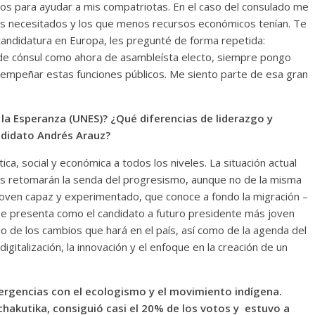
ios para ayudar a mis compatriotas. En el caso del consulado me
ás necesitados y los que menos recursos económicos tenían. Te
candidatura en Europa, les pregunté de forma repetida:
 de cónsul como ahora de asambleísta electo, siempre pongo
sempeñar estas funciones públicos. Me siento parte de esa gran
la Esperanza (UNES)? ¿Qué diferencias de liderazgo y
ndidato Andrés Arauz?
ica, social y económica a todos los niveles. La situación actual
los retomarán la senda del progresismo, aunque no de la misma
joven capaz y experimentado, que conoce a fondo la migración –
 se presenta como el candidato a futuro presidente más joven
o de los cambios que hará en el país, así como de la agenda del
gitalización, la innovación y el enfoque en la creación de un
vergencias con el ecologismo y el movimiento indígena.
hakutika, consiguió casi el 20% de los votos y estuvo a