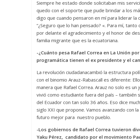
Siempre he estado donde solicitaban mis servic
quedo con el soporte que pude brindar a los m
digo que cuando pensaron en mí para liderar la 
“¿Seguro que lo han pensado? «. Para mí, tanto
por delante el agradecimiento y el honor de de
familia migrante que es la ecuatoriana.
-¿Cuánto pesa Rafael Correa en La Unión por 
programática tienen el ex presidente y el ca
La revolución ciudadanacambió la estructura polít
con el binomio Arauz-Rabascall es diferente: El
manera que Rafael Correa. Arauz no solo es un 
vivió como estudiante fuera del país – también
del Ecuador con tan solo 36 años. Eso dice much
siglo XXI que propone. Vamos avanzando con la di
futuro mejor para nuestro pueblo.
-Los gobiernos de Rafael Correa tuvieron di
Yaku Pérez, candidato por el movimiento Pac