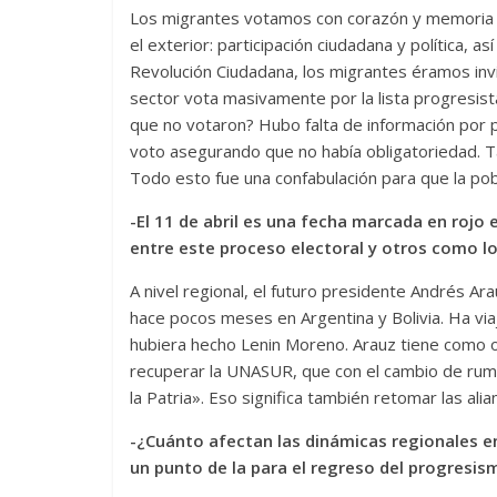
Los migrantes votamos con corazón y memoria
el exterior: participación ciudadana y política, a
Revolución Ciudadana, los migrantes éramos inv
sector vota masivamente por la lista progresist
que no votaron? Hubo falta de información por p
voto asegurando que no había obligatoriedad. T
Todo esto fue una confabulación para que la pob
-El 11 de abril es una fecha marcada en rojo
entre este proceso electoral y otros como lo
A nivel regional, el futuro presidente Andrés Ar
hace pocos meses en Argentina y Bolivia. Ha vi
hubiera hecho Lenin Moreno. Arauz tiene como ob
recuperar la UNASUR, que con el cambio de rum
la Patria». Eso significa también retomar las al
-¿Cuánto afectan las dinámicas regionales en
un punto de la para el regreso del progresis