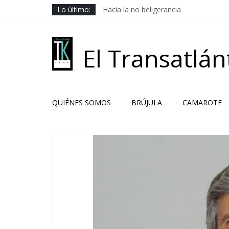
Saltar
Lo último:
Hacia la no beligerancia
al
Rehenes geopolíticos
contenido
Los Camaradas
El ardor guerrero previo al pacto
El Transatlán
Solución libanesa
QUIÉNES SOMOS
BRÚJULA
CAMAROTE