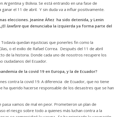
 en Argentina y Bolivia. Se está entrando en una fase de
ganar el 11 de abril. Y sin duda va a influir positivamente.
imas elecciones. Jeanine Áñez ha sido detenida, y Lenin
 ¿El
lawfare
que denunciaba la izquierda ya forma parte del
 Todavía quedan injusticias que ponerles fin como la
Glas, o el exilio de Rafael Correa. Después del 11 de abril
to de la historia. Donde cada uno de nosotros recupere los
o ciudadanos del Ecuador.
pandemia de la covid 19 en Europa, y la de Ecuador?
es contra la covid 19. A diferencia de Ecuador, que no tiene
ie ha querido hacerse responsable de los desastres que se han
ue pasa vamos de mal en peor. Prometieron un plan de
so el riesgo sobre todo a quienes más luchan contra a la
osas se comercializó la vacuna. Se ha priorizado la vacunación