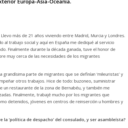
exterior Europa-Asia-Oceanía.
 Llevo más de 21 años viviendo entre Madrid, Murcia y Londres.
o al trabajo social y aquí en España me dediqué al servicio
ado. Finalmente durante la década ganada, tuve el honor de
mpre muy cerca de las necesidades de los migrantes
a grandísima parte de migrantes que se definían ‘mileuristas’ y
mpeñar otros trabajos. Hice de todo: buzoneo, suministrar
g de un restaurante de la zona de Bernabéu, y también me
izadas. Finalmente, trabajé mucho por los migrantes que
omo detenidos, jóvenes en centros de reinserción u hombres y
 la ‘política de despacho’ del consulado, y ser asambleísta?