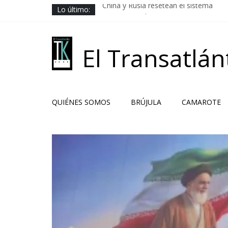
Saltar
Lo último:
China y Rusia resetean el sistema
al
Los Camaradas
contenido
El ardor guerrero previo al pacto
Solución libanesa
El Transatlán
Hacia la no beligerancia
QUIÉNES SOMOS
BRÚJULA
CAMAROTE