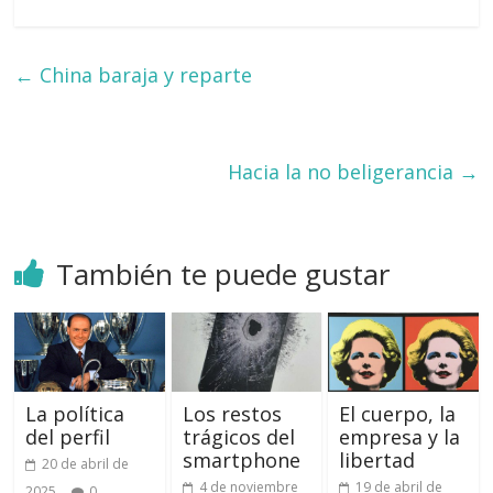
←
China baraja y reparte
Hacia la no beligerancia
→
También te puede gustar
La política
Los restos
El cuerpo, la
del perfil
trágicos del
empresa y la
smartphone
libertad
20 de abril de
4 de noviembre
19 de abril de
2025
0