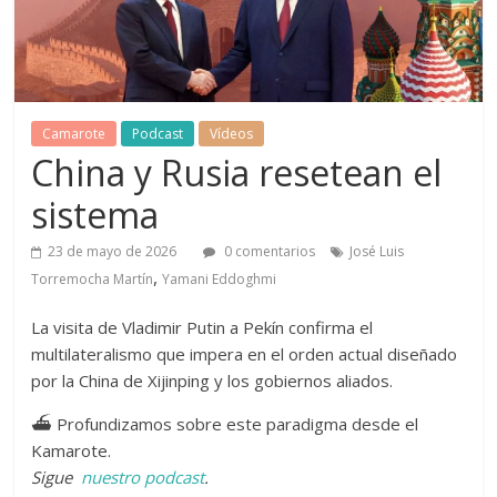
Camarote
Podcast
Vídeos
China y Rusia resetean el
sistema
23 de mayo de 2026
0 comentarios
José Luis
,
Torremocha Martín
Yamani Eddoghmi
La visita de Vladimir Putin a Pekín confirma el
multilateralismo que impera en el orden actual diseñado
por la China de Xijinping y los gobiernos aliados.
⛴ Profundizamos sobre este paradigma desde el
Kamarote.
Sigue
nuestro podcast
.