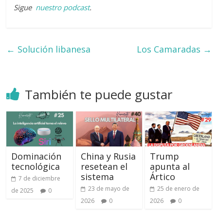
Sigue
nuestro podcast
.
←
Solución libanesa
Los Camaradas
→
También te puede gustar
Dominación
China y Rusia
Trump
tecnológica
resetean el
apunta al
sistema
Ártico
7 de diciembre
23 de mayo de
25 de enero de
de 2025
0
2026
0
2026
0