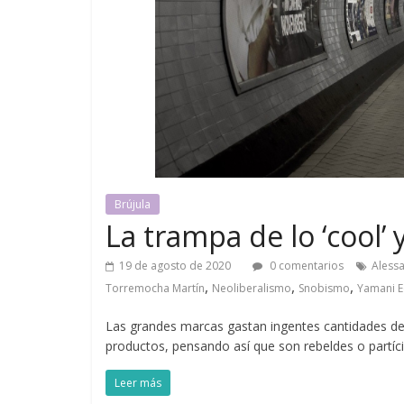
Brújula
La trampa de lo ‘cool’ 
19 de agosto de 2020
0 comentarios
Aless
,
,
,
Torremocha Martín
Neoliberalismo
Snobismo
Yamani 
Las grandes marcas gastan ingentes cantidades de r
productos, pensando así que son rebeldes o partícip
Leer más