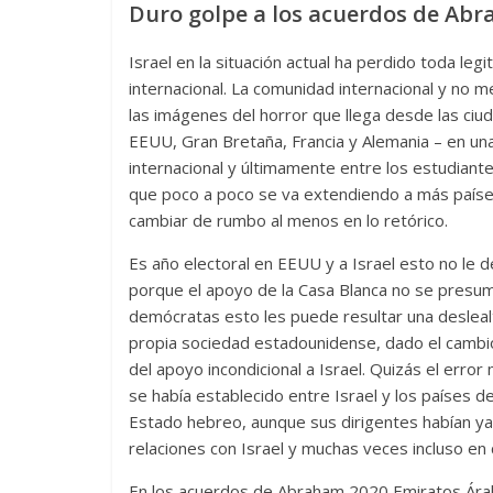
Duro golpe a los acuerdos de Ab
Israel en la situación actual ha perdido toda leg
internacional. La comunidad internacional y no 
las imágenes del horror que llega desde las ciuda
EEUU, Gran Bretaña, Francia y Alemania – en una
internacional y últimamente entre los estudiant
que poco a poco se va extendiendo a más países 
cambiar de rumbo al menos en lo retórico.
Es año electoral en EEUU y a Israel esto no l
porque el apoyo de la Casa Blanca no se presu
demócratas esto les puede resultar una desleal
propia sociedad estadounidense, dado el cambio
del apoyo incondicional a Israel. Quizás el err
se había establecido entre Israel y los países d
Estado hebreo, aunque sus dirigentes habían ya
relaciones con Israel y muchas veces incluso en
En los acuerdos de Abraham 2020 Emiratos Ára