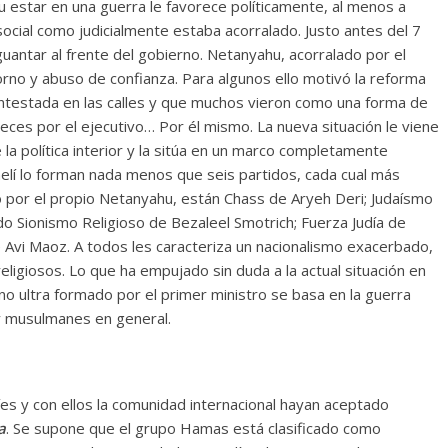
u estar en una guerra le favorece políticamente, al menos a
social como judicialmente estaba acorralado. Justo antes del 7
uantar al frente del gobierno. Netanyahu, acorralado por el
rno y abuso de confianza. Para algunos ello motivó la reforma
ontestada en las calles y que muchos vieron como una forma de
eces por el ejecutivo… Por él mismo. La nueva situación le viene
 la política interior y la sitúa en un marco completamente
raelí lo forman nada menos que seis partidos, cada cual más
do por el propio Netanyahu, están Chass de Aryeh Deri; Judaísmo
do Sionismo Religioso de Bezaleel Smotrich; Fuerza Judía de
 Avi Maoz. A todos les caracteriza un nacionalismo exacerbado,
eligiosos. Lo que ha empujado sin duda a la actual situación en
no ultra formado por el primer ministro se basa en la guerra
s y musulmanes en general.
es y con ellos la comunidad internacional hayan aceptado
a
. Se supone que el grupo Hamas está clasificado como