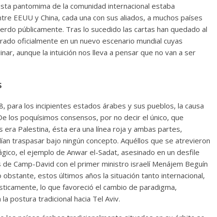
esta pantomima de la comunidad internacional estaba
tre EEUU y China, cada una con sus aliados, a muchos países
erdo públicamente. Tras lo sucedido las cartas han quedado al
ado oficialmente en un nuevo escenario mundial cuyas
, aunque la intuición nos lleva a pensar que no van a ser
s
, para los incipientes estados árabes y sus pueblos, la causa
. De los poquísimos consensos, por no decir el único, que
s era Palestina, ésta era una línea roja y ambas partes,
ían traspasar bajo ningún concepto. Aquéllos que se atrevieron
rágico, el ejemplo de Anwar el-Sadat, asesinado en un desfile
s de Camp-David con el primer ministro israelí Menájem Beguín
obstante, estos últimos años la situación tanto internacional,
ticamente, lo que favoreció el cambio de paradigma,
la postura tradicional hacia Tel Aviv.