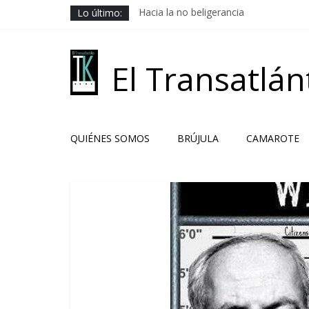
Saltar
Lo último:
Hacia la no beligerancia
al
Rehenes geopolíticos
contenido
Los Camaradas
El ardor guerrero previo al pacto
El Transatlán
Solución libanesa
QUIÉNES SOMOS
BRÚJULA
CAMAROTE