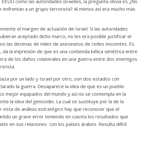
e EEUU como las autoridades israelíes, la pregunta obvia es ¿No
 se enfrentan a un grupo terrorista? Al menos así era mucho más
mente el margen de actuación de Israel. Si las autoridades
hubieran aceptado dicho marco, no les era posible justificar el
las decenas de miles de asesinatos de civiles inocentes. Es
a, da la impresión de que es una contienda bélica simétrica entre
mera de los daños colaterales en una guerra entre dos enemigos
rorista.
aza por un lado y Israel por otro, son dos estados con
larado la guerra. Desaparece la idea de que es un pueblo
os mejor equipados del mundo y así no se contempla en la
te la idea del genocidio. La cual se sustituye por la de la
vista de análisis estratégico hay que reconocer que el
tido un grave error teniendo en cuenta los resultados que
to en sus relaciones con los países árabes. Resulta difícil