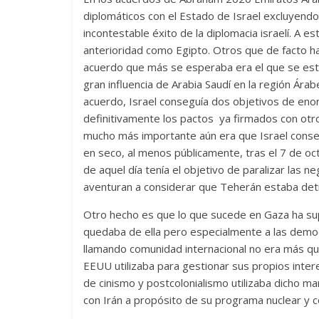
diplomáticos con el Estado de Israel excluyendo 
incontestable éxito de la diplomacia israelí. A e
anterioridad como Egipto. Otros que de facto h
acuerdo que más se esperaba era el que se estab
gran influencia de Arabia Saudí en la región Ár
acuerdo, Israel conseguía dos objetivos de enor
definitivamente los pactos ya firmados con otros
mucho más importante aún era que Israel consegu
en seco, al menos públicamente, tras el 7 de oc
de aquel día tenía el objetivo de paralizar las n
aventuran a considerar que Teherán estaba det
Otro hecho es que lo que sucede en Gaza ha sup
quedaba de ella pero especialmente a las democ
llamando comunidad internacional no era más qu
EEUU utilizaba para gestionar sus propios inte
de cinismo y postcolonialismo utilizaba dicho ma
con Irán a propósito de su programa nuclear y co