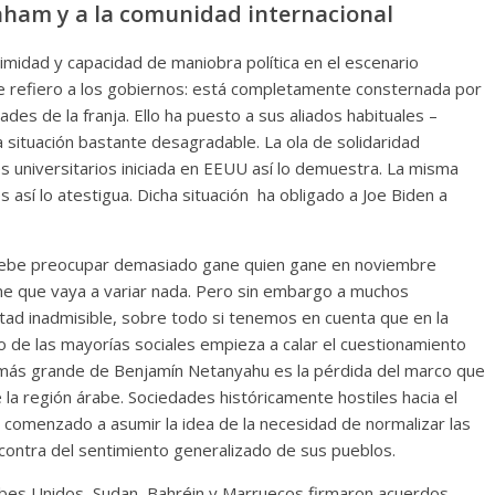
raham y a la comunidad internacional
itimidad y capacidad de maniobra política en el escenario
me refiero a los gobiernos: está completamente consternada por
des de la franja. Ello ha puesto a sus aliados habituales –
 situación bastante desagradable. La ola de solidaridad
es universitarios iniciada en EEUU así lo demuestra. La misma
así lo atestigua. Dicha situación ha obligado a Joe Biden a
e debe preocupar demasiado gane quien gane en noviembre
me que vaya a variar nada. Pero sin embargo a muchos
tad inadmisible, sobre todo si tenemos en cuenta que en la
 de las mayorías sociales empieza a calar el cuestionamiento
or más grande de Benjamín Netanyahu es la pérdida del marco que
e la región árabe. Sociedades históricamente hostiles hacia el
 comenzado a asumir la idea de la necesidad de normalizar las
 contra del sentimiento generalizado de sus pueblos.
bes Unidos, Sudan, Bahréin y Marruecos firmaron acuerdos