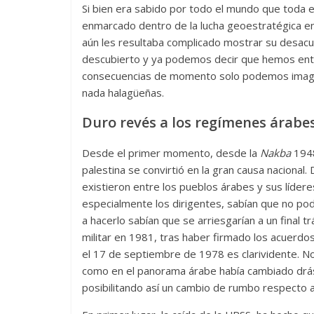
Si bien era sabido por todo el mundo que toda 
enmarcado dentro de la lucha geoestratégica en
aún les resultaba complicado mostrar su desacu
descubierto y ya podemos decir que hemos entr
consecuencias de momento solo podemos imaginar
nada halagüeñas.
Duro revés a los regímenes árabe
Desde el primer momento, desde la
Nakba
1948
palestina se convirtió en la gran causa nacional
existieron entre los pueblos árabes y sus lídere
especialmente los dirigentes, sabían que no pod
a hacerlo sabían que se arriesgarían a un final t
militar en 1981, tras haber firmado los acuerdo
el 17 de septiembre de 1978 es clarividente. No 
como en el panorama árabe había cambiado drás
posibilitando así un cambio de rumbo respecto a 