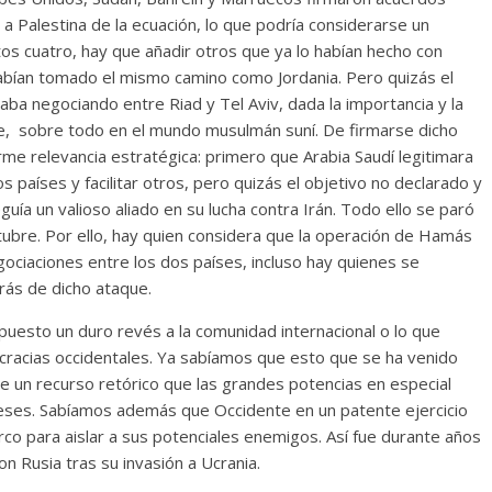
a Palestina de la ecuación, lo que podría considerarse un
stos cuatro, hay que añadir otros que ya lo habían hecho con
abían tomado el mismo camino como Jordania. Pero quizás el
a negociando entre Riad y Tel Aviv, dada la importancia y la
abe, sobre todo en el mundo musulmán suní. De firmarse dicho
me relevancia estratégica: primero que Arabia Saudí legitimara
 países y facilitar otros, pero quizás el objetivo no declarado y
ía un valioso aliado en su lucha contra Irán. Todo ello se paró
tubre. Por ello, hay quien considera que la operación de Hamás
egociaciones entre los dos países, incluso hay quienes se
rás de dicho ataque.
uesto un duro revés a la comunidad internacional o lo que
racias occidentales. Ya sabíamos que esto que se ha venido
e un recurso retórico que las grandes potencias en especial
reses. Sabíamos además que Occidente en un patente ejercicio
rco para aislar a sus potenciales enemigos. Así fue durante años
n Rusia tras su invasión a Ucrania.