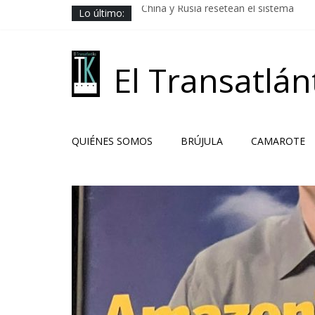
Saltar
Lo último:
China y Rusia resetean el sistema
al
Los Camaradas
contenido
El ardor guerrero previo al pacto
Solución libanesa
El Transatlán
Hacia la no beligerancia
QUIÉNES SOMOS
BRÚJULA
CAMAROTE