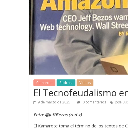
Camarote
Podcast
Vídeos
El Tecnofeudalismo en
9 de marzo de 2025
0 comentarios
José Lu
Foto: @JeffBezos (red x)
El Kamarote toma el término de los textos de Cé