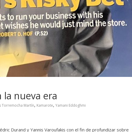
 la nueva era
,
,
is Torremocha Martín
Kamarote
Yamani Eddoghmi
dric Durand y Yannis Varoufakis con el fin de profundizar sobre