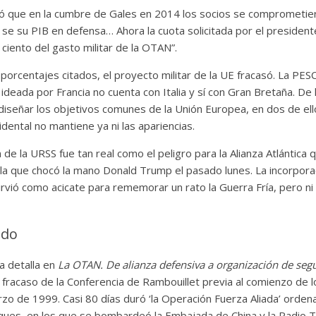
ó que en la cumbre de Gales en 2014 los socios se comprometiero
 se su PIB en defensa… Ahora la cuota solicitada por el president
iento del gasto militar de la OTAN”.
 porcentajes citados, el proyecto militar de la UE fracasó. La PES
ideada por Francia no cuenta con Italia y sí con Gran Bretaña. De 
diseñar los objetivos comunes de la Unión Europea, en dos de ello
idental no mantiene ya ni las apariencias.
de la URSS fue tan real como el peligro para la Alianza Atlántica q
 la que chocó la mano Donald Trump el pasado lunes. La incorpora
rvió como acicate para rememorar un rato la Guerra Fría, pero ni c
ado
a detalla en
La OTAN. De alianza defensiva a organización de seg
l fracaso de la Conferencia de Rambouillet previa al comienzo d
rzo de 1999. Casi 80 días duró ‘la Operación Fuerza Aliada’ orde
ues, en los que se bombardeó la Embajada de China y la Radio Te