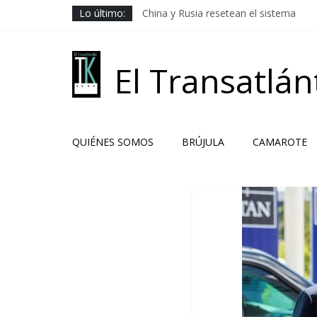
Saltar
Lo último:
China y Rusia resetean el sistema
al
Los Camaradas
contenido
El ardor guerrero previo al pacto
Solución libanesa
El Transatlán
Hacia la no beligerancia
QUIÉNES SOMOS
BRÚJULA
CAMAROTE