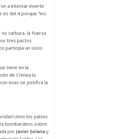
n a intentar invertir
e es del 4 porque “los
C no carbura, la Fuerza
los tres pactos
s participa un socio
ue tiene en la
ción de Crimea la
on esas se justifica la
uridad
cómo los países
e los bombardeos sobre
nada por
Javier Solana
y
levisión Serbia. Los