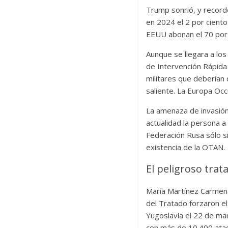
Trump sonrió, y record
en 2024 el 2 por ciento
EEUU abonan el 70 por c
Aunque se llegara a los
de Intervención Rápida 
militares que deberían 
saliente. La Europa Occ
La amenaza de invasión 
actualidad la persona a
Federación Rusa sólo si
existencia de la OTAN.
El peligroso trat
María Martínez Carmen
del Tratado forzaron e
Yugoslavia el 22 de ma
con más de 10.400 ataq