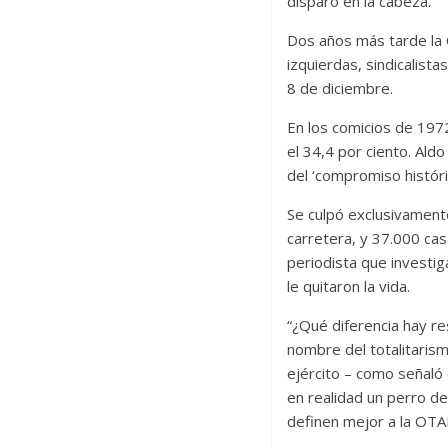
disparo en la cabeza.
Dos años más tarde la O
izquierdas, sindicalist
8 de diciembre.
En los comicios de 1972
el 34,4 por ciento. Ald
del ‘compromiso históri
Se culpó exclusivamente 
carretera, y 37.000 cas
periodista que investig
le quitaron la vida.
“¿Qué diferencia hay re
nombre del totalitaris
ejército – como señaló 
en realidad un perro d
definen mejor a la OTA