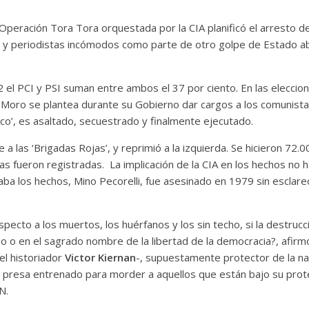
peración Tora Tora orquestada por la CIA planificó el arresto de
as y periodistas incómodos como parte de otro golpe de Estado ab
 el PCI y PSI suman entre ambos el 37 por ciento. En las eleccio
o Moro se plantea durante su Gobierno dar cargos a los comunistas
co’, es asaltado, secuestrado y finalmente ejecutado.
a las ‘Brigadas Rojas’, y reprimió a la izquierda. Se hicieron 72.0
as fueron registradas. La implicación de la CIA en los hechos no 
aba los hechos, Mino Pecorelli, fue asesinado en 1979 sin esclar
specto a los muertos, los huérfanos y los sin techo, si la destrucc
mo o en el sagrado nombre de la libertad de la democracia?, afir
el historiador
Victor Kiernan
-, supuestamente protector de la na
e presa entrenado para morder a aquellos que están bajo su prot
N.