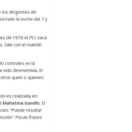
 los dirigentes de
ortado la noche del 7 y
nes de 1976 el PCI saca
. Sale con el maletín
00 controles en la
ha sido desmentida. El
ecerse quien o quienes
ión es realizada en
mó
Mahatma Gandhi
. El
ción: “Puede resultar
ección”. Pocas frases