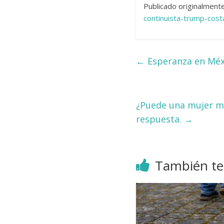
Publicado originalment
continuista-trump-co
←
Esperanza en Méxi
¿Puede una mujer mi
respuesta.
→
También te