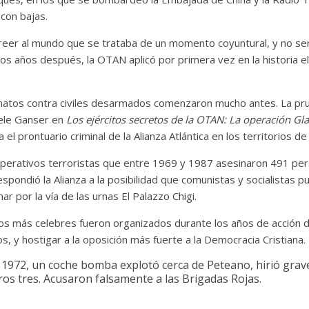
con bajas.
creer al mundo que se trataba de un momento coyuntural, y no ser
s años después, la OTAN aplicó por primera vez en la historia el 
natos contra civiles desarmados comenzaron mucho antes. La pru
iele Ganser en
Los ejércitos secretos de la OTAN: La operación Gla
a el prontuario criminal de la Alianza Atlántica en los territorios de
perativos terroristas que entre 1969 y 1987 asesinaron 491 per
spondió la Alianza a la posibilidad que comunistas y socialistas 
ar por la vía de las urnas El Palazzo Chigi.
os más celebres fueron organizados durante los años de acción d
os, y hostigar a la oposición más fuerte a la Democracia Cristiana.
 1972, un coche bomba explotó cerca de Peteano, hirió gra
tros tres. Acusaron falsamente a las Brigadas Rojas.