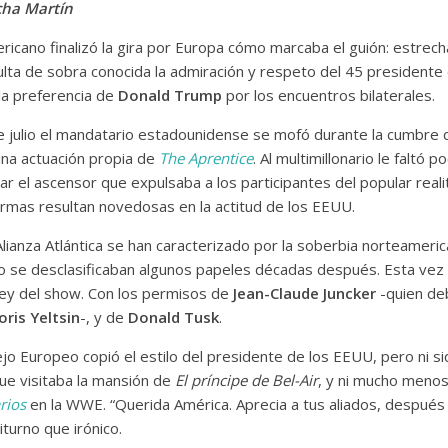
cha Martín
ricano finalizó la gira por Europa cómo marcaba el guión: estrec
ulta de sobra conocida la admiración y respeto del 45 presidente
la preferencia de
Donald Trump
por los encuentros bilaterales.
 julio el mandatario estadounidense se mofó durante la cumbre 
una actuación propia de
The Aprentice
. Al multimillonario le faltó
r el ascensor que expulsaba a los participantes del popular reali
ormas resultan novedosas en la actitud de los EEUU.
Alianza Atlántica se han caracterizado por la soberbia norteameric
o se desclasificaban algunos papeles décadas después. Esta vez 
rey del show. Con los permisos de
Jean-Claude Juncker
-quien deb
oris Yeltsin
-, y de
Donald Tusk
.
jo Europeo copió el estilo del presidente de los EEUU, pero ni si
ue visitaba la mansión de
El príncipe de Bel-Air
, y ni mucho menos 
rios
en la WWE. “Querida América. Aprecia a tus aliados, después
iturno que irónico.