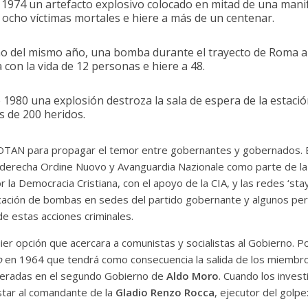
 1974 un artefacto explosivo colocado en mitad de una manif
 ocho víctimas mortales e hiere a más de un centenar.
o del mismo año, una bomba durante el trayecto de Roma a M
 con la vida de 12 personas e hiere a 48.
e 1980 una explosión destroza la sala de espera de la estaci
s de 200 heridos.
 OTAN para propagar el temor entre gobernantes y gobernados. E
aderecha Ordine Nuovo y Avanguardia Nazionale como parte de la 
 la Democracia Cristiana, con el apoyo de la CIA, y las redes ‘stay
cación de bombas en sedes del partido gobernante y algunos perió
de estas acciones criminales.
er opción que acercara a comunistas y socialistas al Gobierno. P
o
en 1964 que tendrá como consecuencia la salida de los miembros
eradas en el segundo Gobierno de
Aldo Moro
. Cuando los inves
star al comandante de la
Gladio Renzo Rocca
, ejecutor del golp