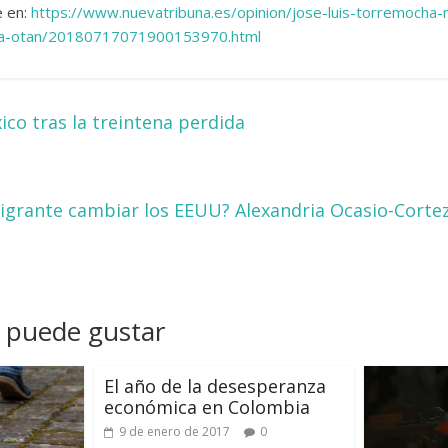
e en:
https://www.nuevatribuna.es/opinion/jose-luis-torremocha
sta-otan/20180717071900153970.html
co tras la treintena perdida
grante cambiar los EEUU? Alexandria Ocasio-Cortez
 puede gustar
El año de la desesperanza
económica en Colombia
9 de enero de 2017
0