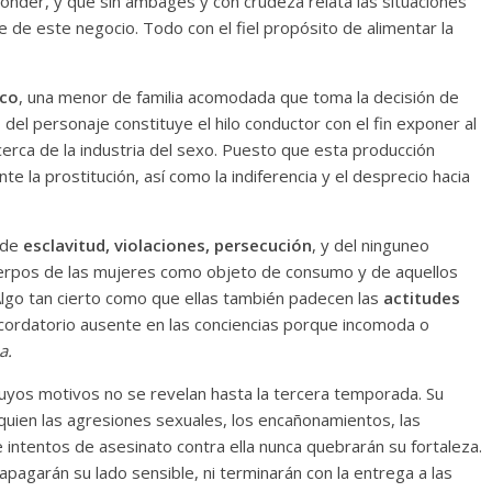
nder, y que sin ambages y con crudeza relata las situaciones
e de este negocio. Todo con el fiel propósito de alimentar la
eco
, una menor de familia acomodada que toma la decisión de
 del personaje constituye el hilo conductor con el fin exponer al
erca de la industria del sexo. Puesto que esta producción
nte la prostitución, así como la indiferencia y el desprecio hacia
 de
esclavitud, violaciones, persecución
, y del ninguneo
erpos de las mujeres como objeto de consumo y de aquellos
lgo tan cierto como que ellas también padecen las
actitudes
cordatorio ausente en las conciencias porque incomoda o
a.
cuyos motivos no se revelan hasta la tercera temporada. Su
quien las agresiones sexuales, los encañonamientos, las
e intentos de asesinato contra ella nunca quebrarán su fortaleza.
pagarán su lado sensible, ni terminarán con la entrega a las