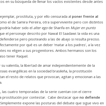
os en su búsqueda de llenar los vacíos existentes desde antes
jemplar, prostituta, y por ello censurada al
poner frente al
omo el de Samira Pereira, otra superviviente pero con distintos
 podría haber sido el
alter ego
de Sharifa en
Mujer en punto
que el personaje descrito por Nawal El Saadawi: la vida es una
 defenderse pero pisoteando a las de abajo si resulta preciso.
rfectamente por qué es un deber ‘matar a los padres’, a la vez
ntes no eligen a sus progenitores. Ambos hermanos son los
uiso tener Raquel.
y su valentía, la libertad de amar independientemente de la
esias evangélicas en la sociedad brasileña, la prostitución
an el resto de relatos que provocan, agitan y emocionan a las
a.
a
, las cuatro temporadas de la serie cuentan con el cierre
a prostitución por contestar. Cabe destacar que
no defiende
. Simplemente expone las posturas del debate que sigue vivo en