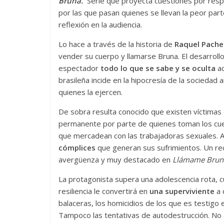
Bruna.
Serie que proyecta cuestiones por respo
por las que pasan quienes se llevan la peor part
reflexión en la audiencia.
Lo hace a través de la historia de
Raquel Pach
vender su cuerpo y llamarse Bruna. El desarrollo
espectador
todo lo que se sabe y se oculta
ac
brasileña incide en la hipocresía de la sociedad a
quienes la ejercen.
De sobra resulta conocido que existen víctimas
permanente por parte de quienes toman los cu
que mercadean con las trabajadoras sexuales. A
cómplices
que generan sus sufrimientos. Un re
avergüenza y muy destacado en
Llámame Brun
La protagonista supera una adolescencia rota, 
resiliencia le convertirá en
una superviviente
a 
balaceras, los homicidios de los que es testigo 
Tampoco las tentativas de autodestrucción. No a