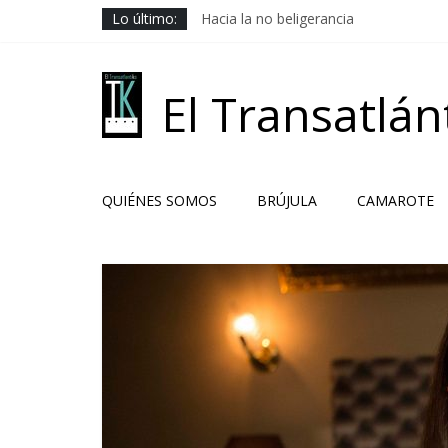
Saltar
Lo último:
Hacia la no beligerancia
al
Rehenes geopolíticos
contenido
Los Camaradas
El ardor guerrero previo al pacto
El Transatlán
Solución libanesa
QUIÉNES SOMOS
BRÚJULA
CAMAROTE