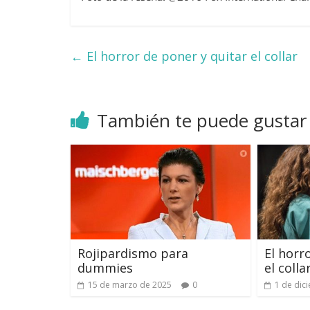
←
El horror de poner y quitar el collar
También te puede gustar
Rojipardismo para
El horr
dummies
el colla
15 de marzo de 2025
0
1 de dic