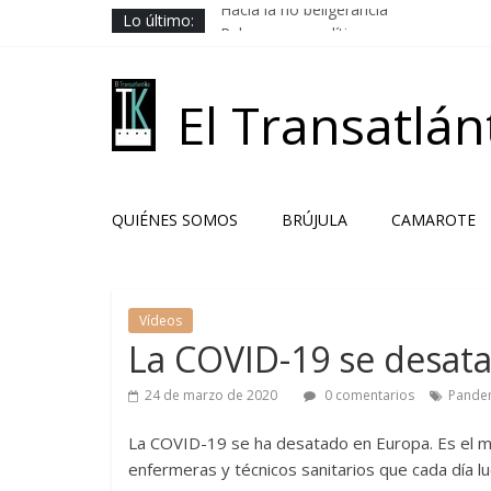
Saltar
Hacia la no beligerancia
Lo último:
al
Rehenes geopolíticos
contenido
Los Camaradas
El ardor guerrero previo al pacto
El Transatlán
Solución libanesa
QUIÉNES SOMOS
BRÚJULA
CAMAROTE
Vídeos
La COVID-19 se desat
24 de marzo de 2020
0 comentarios
Pande
La COVID-19 se ha desatado en Europa. Es el m
enfermeras y técnicos sanitarios que cada día lu