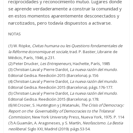
reciprocidades y reconocimiento mutuo. Lugares donde
se aprende verdaderamente a construir la comunidad y
en estos momentos aparentemente desconectados y
narcotizados, pero todavía dispuestos a activarse.
NOTAS
(1) W. Röpke,
Civitas humana ou les Questions fondamentales de
la Réforme économique et sociale,
trad. P. Bastier, Librairie de
Médicis, París, 1946, p.231.
(2) Peter Drucker,
Les Entrepeneurs
, Hachette, París, 1985
(3) Christian Laval y Pierre Dardot,
La nueva razón del mundo
.
Editorial Gedisa. Reedición 2015 (Barcelona). p.156
(4) Christian Laval y Pierre Dardot,
La nueva razón del mundo
.
Editorial Gedisa. Reedición 2015 (Barcelona). págs.176-177.
(5) Christian Laval y Pierre Dardot,
La nueva razón del mundo
.
Editorial Gedisa. Reedición 2015 (Barcelona). p.178.
(6) M.Crozier, S. Huntington y J.Watanuki,
The Crisis of Democracy:
Report on the Governability of Democracies to the Trilateral
Commission
, New York University Press, Nueva York, 1975. P. 114
(7) A.Guamán, A. Aragoneses, y S. Martín,
Neofascismo. La Bestia
neoliberal
. Siglo XXI, Madrid (2019). págs.53-54.