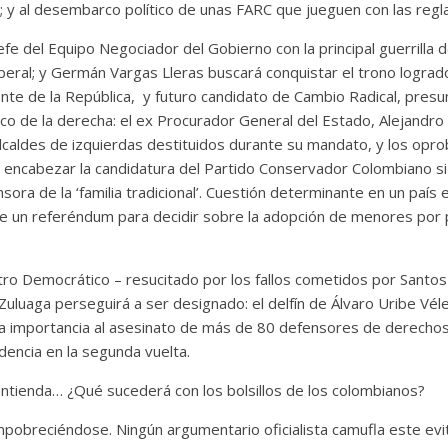
y al desembarco político de unas FARC que jueguen con las reglas
fe del Equipo Negociador del Gobierno con la principal guerrilla de
Liberal; y Germán Vargas Lleras buscará conquistar el trono lograd
ente de la República, y futuro candidato de Cambio Radical, pres
nco de la derecha: el ex Procurador General del Estado, Alejandr
lcaldes de izquierdas destituidos durante su mandato, y los oprob
 encabezar la candidatura del Partido Conservador Colombiano si 
ora de la ‘familia tradicional’. Cuestión determinante en un país 
de un referéndum para decidir sobre la adopción de menores por
tro Democrático – resucitado por los fallos cometidos por Santos
uluaga perseguirá a ser designado: el delfín de Álvaro Uribe Vélez
sta importancia al asesinato de más de 80 defensores de derech
idencia en la segunda vuelta.
contienda… ¿Qué sucederá con los bolsillos de los colombianos?
mpobreciéndose. Ningún argumentario oficialista camufla este ev