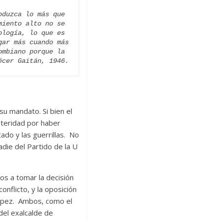
duzca lo más que 
iento alto no se 
logía, lo que es 
ar más cuando más 
mbiano porque la 
écer Gaitán, 1946.
u mandato. Si bien el
steridad por haber
tado y las guerrillas. No
adie del Partido de la U
os a tomar la decisión
onflicto, y la oposición
López. Ambos, como el
del exalcalde de