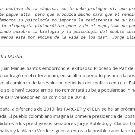
er esclavo de la máquina, se le debe proteger sí, que pro
le pague alto, pero que produzca mucho para que el rendim
importa su psicología no importa la resistencia de su bio
 la oligarquía plutocrática gane y de el espejismo de pag
uando quiebre la biología y la psicología del pueblo colo
 menos está por encima de la vida de los más”, Jorge Eli
cha Martín
a Juan Manuel Santos emborronó el exitososo Proceso de Paz de s
 naufragó en el referéndum, en su último periodo pasará a la po
vo al comienzo de la resolución definitiva del conflicto entre el Es
e se le hará cuesta arriba. No remontará su baja popularidad. Y n
re salir vencedor en los comicios de 2018.
aña, a diferencia de 2013 las FARC-EP y el ELN se hallan próxim
da. El pueblo colombiano imagina la primera presidencia del postc
idatos a los prestigiosos senadores Jorge Robledo, y Claudia 
ativo y la Alianza Verde, siguen atentos a la posible candidatura 