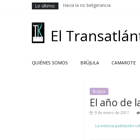
Saltar
Lo último:
Hacia la no beligerancia
al
Rehenes geopolíticos
contenido
Los Camaradas
El ardor guerrero previo al pacto
El Transatlán
Solución libanesa
QUIÉNES SOMOS
BRÚJULA
CAMAROTE
Brújula
El año de 
9 de enero de 2017
La estoica población c