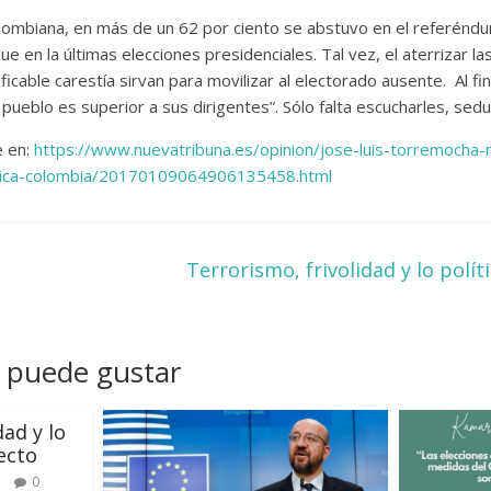
olombiana, en más de un 62 por ciento se abstuvo en el referénd
e en la últimas elecciones presidenciales. Tal vez, el aterrizar l
ficable carestía sirvan para movilizar al electorado ausente. Al fin
l pueblo es superior a sus dirigentes”. Sólo falta escucharles, sed
e en:
https://www.nuevatribuna.es/opinion/jose-luis-torremocha-
ica-colombia/20170109064906135458.html
Terrorismo, frivolidad y lo pol
 puede gustar
dad y lo
ecto
0