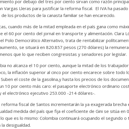
imiento por debajo del tres por ciento sirvan como razón principa
Vargas Lleras para justificar la reforma fiscal. El IVA ha pasado 
 de los productos de la canasta familiar se han encarecido.
as, cuando más de la mitad empleada en el país gana como máxim
te el 60 por ciento del jornal en transporte y alimentación. Clara 
el Polo Democrático Alternativo, trata de rentabilizar políticament
 aumento, se situará en 820.857 pesos (270 dólares) la remunera
menos que lo que reciben congresistas y senadores por legislar
a no alcanza el 10 por ciento, aunque la mitad de los trabajador
oco, la inflación superior al cinco por ciento encarece sobre todo l
. Suben el coste de la gasolina,y hasta los precios de los documen
un 10 por ciento más caro: el pasaporte electrónico ordinario co
 el electrónico ejecutivo 253.000 -214 dólares-.
 reforma fiscal de Santos incrementarán la ya exagerada brecha e
ualdad medida del país que fija el coeficiente de Gini se sitúa en 
O lo que es lo mismo: Colombia continuará ocupando el segundo o t
 la desigualdad.