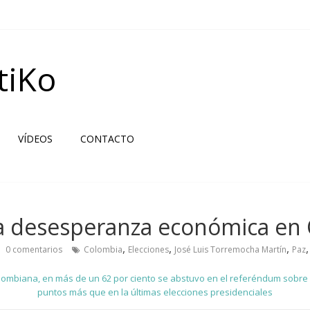
tiKo
VÍDEOS
CONTACTO
la desesperanza económica en
,
,
,
0 comentarios
Colombia
Elecciones
José Luis Torremocha Martín
Paz
olombiana, en más de un 62 por ciento se abstuvo en el referéndum sobre 
puntos más que en la últimas elecciones presidenciales