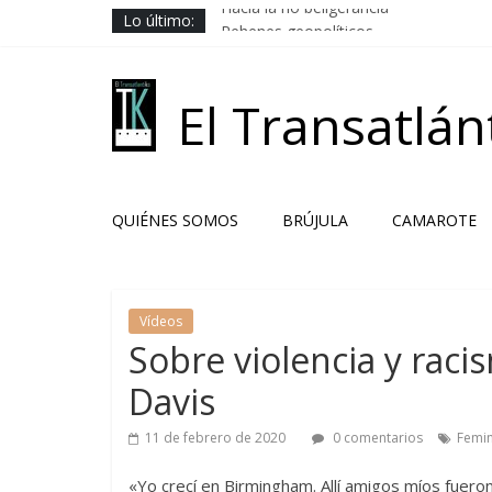
Saltar
Hacia la no beligerancia
Lo último:
al
Rehenes geopolíticos
contenido
Los Camaradas
El ardor guerrero previo al pacto
El Transatlán
Solución libanesa
QUIÉNES SOMOS
BRÚJULA
CAMAROTE
Vídeos
Sobre violencia y raci
Davis
11 de febrero de 2020
0 comentarios
Femi
«Yo crecí en Birmingham. Allí amigos míos fuer