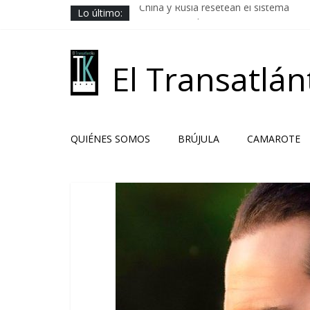
Saltar
Lo último:
China y Rusia resetean el sistema
al
Los Camaradas
contenido
El ardor guerrero previo al pacto
Solución libanesa
El Transatlán
Hacia la no beligerancia
QUIÉNES SOMOS
BRÚJULA
CAMAROTE