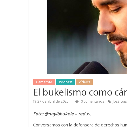
Camarote
Podcast
Vídeos
El bukelismo como cár
27 de abril de 2025
0 comentarios
José Lui
Foto: @nayibbukele – red x-.
Conversamos con la defensora de derechos huma