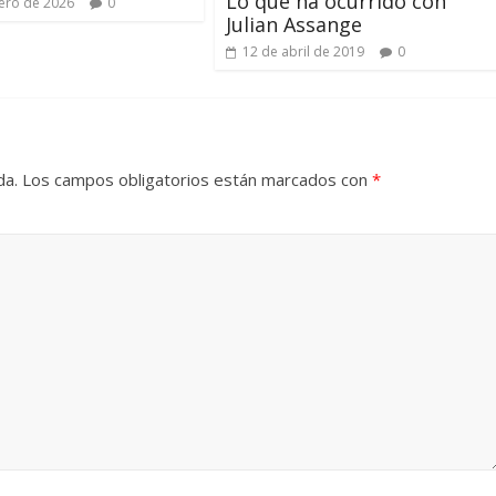
Lo que ha ocurrido con
ero de 2026
0
Julian Assange
12 de abril de 2019
0
da.
Los campos obligatorios están marcados con
*