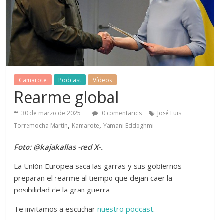
Camarote
Podcast
Vídeos
Rearme global
30 de marzo de 2025
0 comentarios
José Luis
,
,
Torremocha Martín
Kamarote
Yamani Eddoghmi
Foto: @kajakallas
-red X-.
La Unión Europea saca las garras y sus gobiernos
preparan el rearme al tiempo que dejan caer la
posibilidad de la gran guerra.
Te invitamos a escuchar
nuestro podcast
.