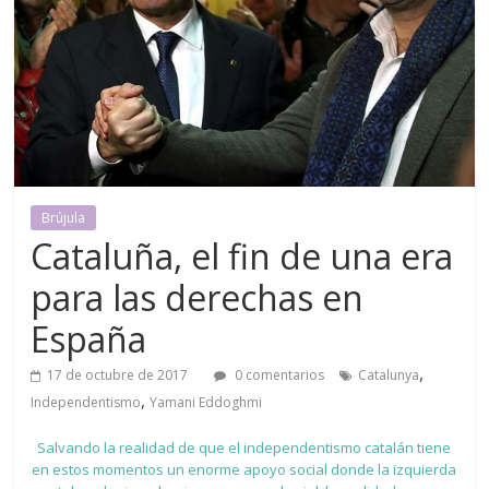
Brújula
Cataluña, el fin de una era
para las derechas en
España
,
17 de octubre de 2017
0 comentarios
Catalunya
,
Independentismo
Yamani Eddoghmi
Salvando la realidad de que el independentismo catalán tiene
en estos momentos un enorme apoyo social donde la izquierda