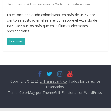
,
,
,
Elecciones
José Luis Torremocha Martín
Paz
Referéndum
La estoica población colombiana, en más de un 62 por
ciento se abstuvo en el referéndum sobre el Acuerdo de
Paz. Diez puntos más que en la últimas elecciones
presidenciales.
Leer más
Copyright © 2026
El TransatlántiKo
. Todos los derechos
reservados.
Tema:
ColorMag
por ThemeGrill. Funciona con
WordPress
.