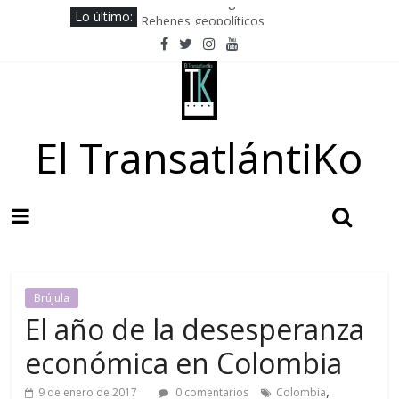
Hacia la no beligerancia
Saltar
Lo último:
Rehenes geopolíticos
al
Los Camaradas
contenido
El ardor guerrero previo al pacto
Solución libanesa
El TransatlántiKo
Brújula
El año de la desesperanza
económica en Colombia
,
9 de enero de 2017
0 comentarios
Colombia