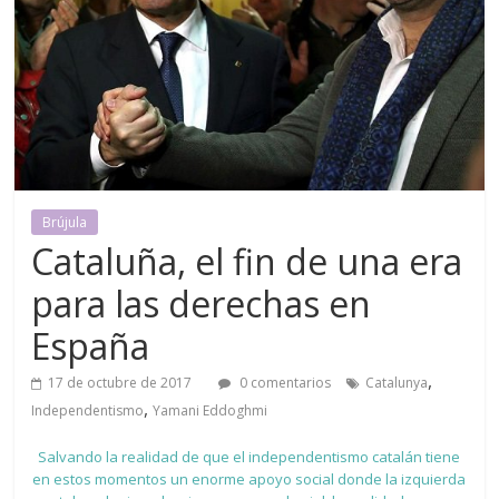
Brújula
Cataluña, el fin de una era
para las derechas en
España
,
17 de octubre de 2017
0 comentarios
Catalunya
,
Independentismo
Yamani Eddoghmi
Salvando la realidad de que el independentismo catalán tiene
en estos momentos un enorme apoyo social donde la izquierda