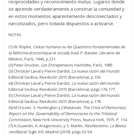
reciprocidades y reconocimiento mutuo. Lugares donde
se aprende verdaderamente a construir la comunidad y
en estos momentos aparentemente desconectados y
narcotizados, pero todavía dispuestos a activarse.
NOTAS
(1) W. Röpke,
Civitas humana ou les Questions fondamentales de
la Réforme économique et sociale,
trad. P. Bastier, Librairie de
Médicis, París, 1946, p.231.
(2) Peter Drucker,
Les Entrepeneurs
, Hachette, París, 1985
(3) Christian Laval y Pierre Dardot,
La nueva razón del mundo
.
Editorial Gedisa. Reedición 2015 (Barcelona). p.156
(4) Christian Laval y Pierre Dardot,
La nueva razón del mundo
.
Editorial Gedisa. Reedición 2015 (Barcelona). págs.176-177.
(5) Christian Laval y Pierre Dardot,
La nueva razón del mundo
.
Editorial Gedisa. Reedición 2015 (Barcelona). p.178.
(6) M.Crozier, S. Huntington y J.Watanuki,
The Crisis of Democracy:
Report on the Governability of Democracies to the Trilateral
Commission
, New York University Press, Nueva York, 1975. P. 114
(7) A.Guamán, A. Aragoneses, y S. Martín,
Neofascismo. La Bestia
neoliberal
. Siglo XXI, Madrid (2019). págs.53-54.