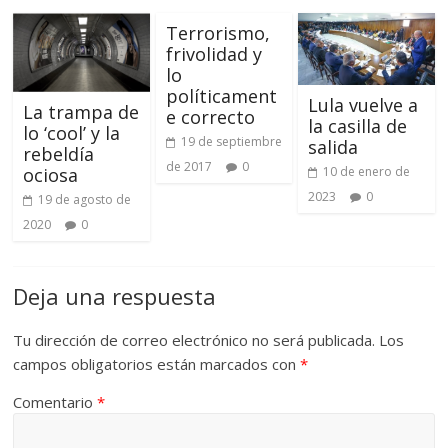
Terrorismo,
frivolidad y
lo
políticament
Lula vuelve a
La trampa de
e correcto
la casilla de
lo ‘cool’ y la
19 de septiembre
salida
rebeldía
de 2017
0
ociosa
10 de enero de
2023
0
19 de agosto de
2020
0
Deja una respuesta
Tu dirección de correo electrónico no será publicada.
Los
campos obligatorios están marcados con
*
Comentario
*